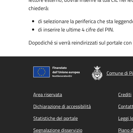
chiederà:
di selezionare la periferica che sta leggend
di inserire le ultime 4 cifre del PIN.
Dopodiché si verrà reindirizzati sul portale co
Comune di P
Footer menu
Area riservata
Crediti
Dichiarazione di accessibilità
Contatt
Statistiche del portale
Leggi l
Segnalazione disservizio
Piano d