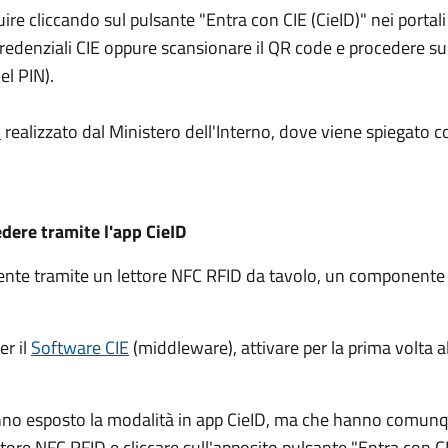
guire cliccando sul pulsante "Entra con CIE (CieID)" nei port
e credenziali CIE oppure scansionare il QR code e procedere 
el PIN).
l
realizzato dal Ministero dell'Interno, dove viene spiegato c
edere tramite l'app CieID
amente tramite un lettore NFC RFID da tavolo, un component
er il
Software CIE
(middleware), attivare per la prima volta al
nno esposto la modalità in app CieID, ma che hanno comunqu
ettore NFC RFID e cliccare sull'apposito pulsante "Entra con CI