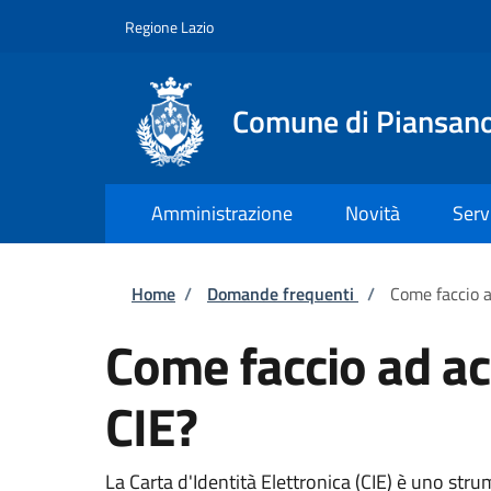
Salta al contenuto principale
Skip to footer content
Regione Lazio
Comune di Piansan
Amministrazione
Novità
Serv
Briciole di pane
Home
/
Domande frequenti
/
Come faccio a
Come faccio ad acc
CIE?
La Carta d'Identità Elettronica (CIE) è uno strum