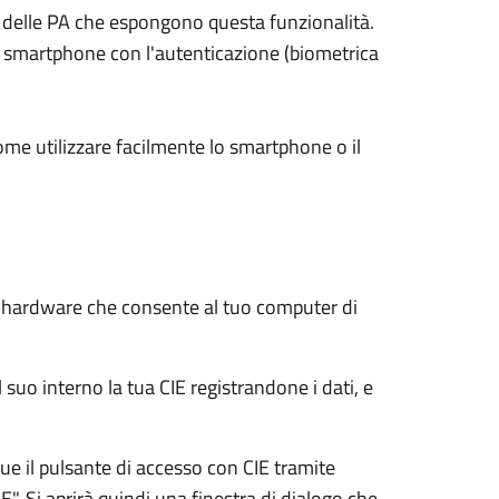
ali delle PA che espongono questa funzionalità.
su smartphone con l'autenticazione (biometrica
ome utilizzare facilmente lo smartphone o il
e hardware che consente al tuo computer di
 suo interno la tua CIE registrandone i dati, e
e il pulsante di accesso con CIE tramite
E". Si aprirà quindi una finestra di dialogo che