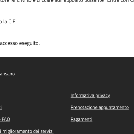
o la CIE
n accesso eseguito.
iansano
Informativa privacy
i
Prenotazione appuntamento
e FAQ
Pagamenti
i miglioramento dei servizi