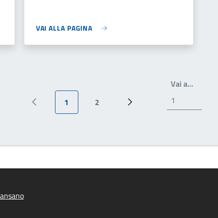
VAI ALLA PAGINA
Write t
Vai a…
1
2
Pagina precedente
Pagina attuale
Pagina
Prossima pagina
iansano