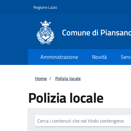
Salta al contenuto principale
Skip to footer content
Regione Lazio
Comune di Piansan
Amministrazione
Novità
Serv
Briciole di pane
Home
/
Polizia locale
Polizia locale
Cerca i contenuti che nel titolo contengono: