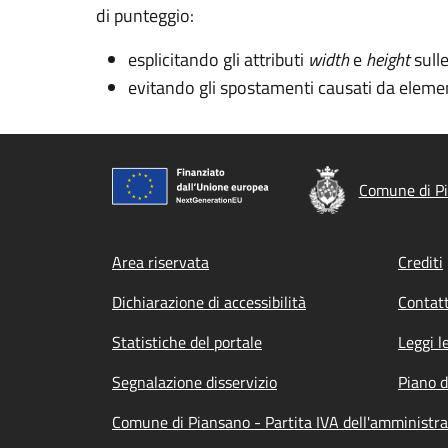
di punteggio:
esplicitando gli attributi
width
e
height
sull
evitando gli spostamenti causati da elemen
Comune di P
Footer menu
Area riservata
Crediti
Dichiarazione di accessibilità
Contatt
Statistiche del portale
Leggi l
Segnalazione disservizio
Piano d
Comune di Piansano - Partita IVA dell'amminist