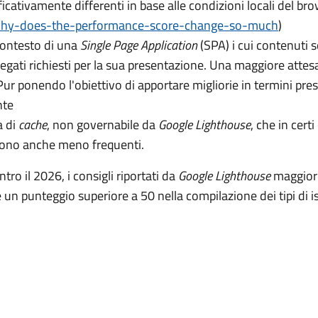
icativamente differenti in base alle condizioni locali del br
why-does-the-performance-score-change-so-much
)
contesto di una
Single Page Application
(SPA) i cui contenuti s
legati richiesti per la sua presentazione. Una maggiore attes
ur ponendo l'obiettivo di apportare migliorie in termini presta
nte
a di
cache
, non governabile da
Google Lighthouse
, che in cert
 sono anche meno frequenti.
tro il 2026, i consigli riportati da
Google Lighthouse
maggiorm
 un punteggio superiore a 50 nella compilazione dei tipi di i