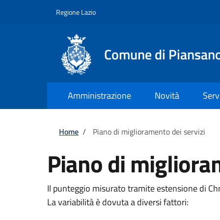
Salta al contenuto principale
Skip to footer content
Regione Lazio
Comune di Piansan
Amministrazione
Novità
Serv
Briciole di pane
Home
/
Piano di miglioramento dei servizi
Piano di migliora
Il punteggio misurato tramite estensione di C
La variabilità è dovuta a diversi fattori: