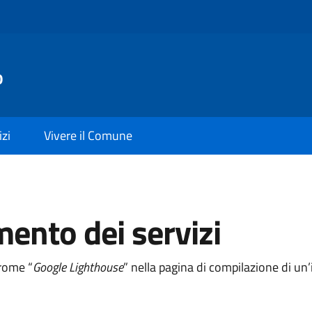
o
izi
Vivere il Comune
mento dei servizi
hrome “
Google Lighthouse
” nella pagina di compilazione di u