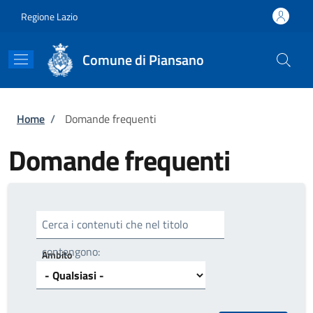
Salta al contenuto principale
Skip to footer content
Regione Lazio
Comune di Piansano
Briciole di pane
Home
/
Domande frequenti
Domande frequenti
Cerca i contenuti che nel titolo
contengono:
Ambito