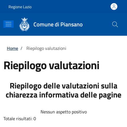
Salta al contenuto principale
Skip to footer content
Regione Lazio
Comune di Piansano
Briciole di pane
Home
/
Riepilogo valutazioni
Riepilogo valutazioni
Riepilogo delle valutazioni sulla
chiarezza informativa delle pagine
Nessun aspetto positivo
Totale risultati: 0