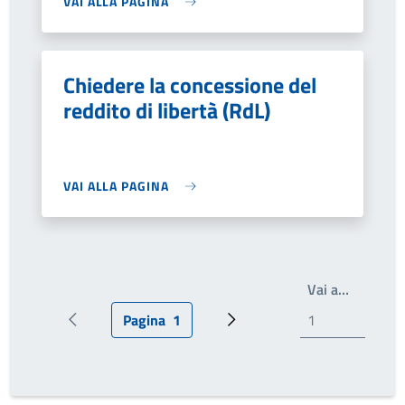
VAI ALLA PAGINA
Chiedere la concessione del
reddito di libertà (RdL)
VAI ALLA PAGINA
Write th
Vai a…
Pagina
1
Pagina precedente
Pagina attuale
Prossima pagina