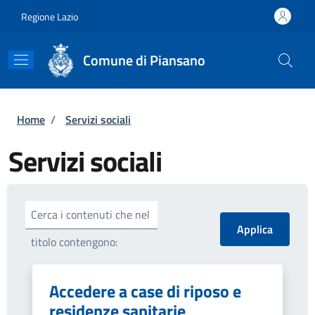
Salta al contenuto principale
Skip to footer content
Regione Lazio
Comune di Piansano
Briciole di pane
Home
/
Servizi sociali
Servizi sociali
Cerca i contenuti che nel
titolo contengono:
Accedere a case di riposo e
residenze sanitarie